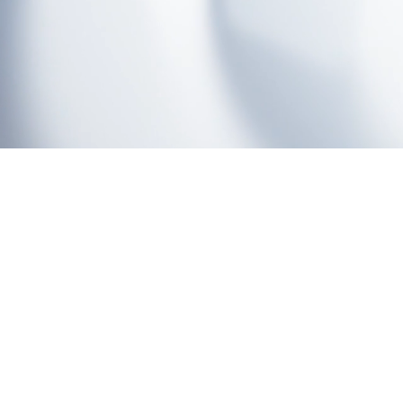
© 2
282