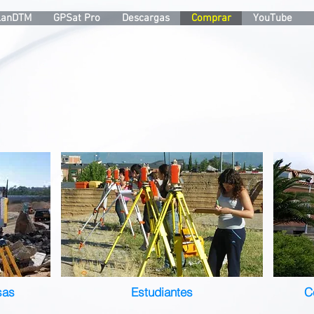
LanDTM
GPSat Pro
Descargas
Comprar
YouTube
sas
Estudiantes
C