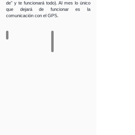
de" y te funcionará todo). Al mes lo único
que dejará de funcionar es la
comunicación con el GPS.
Guiado de buques
Dragados y vertidos
El
El
programa
programa
indicará
se
todas
instala
las
en
distancias
un
desde
barco
el
tipo
lado
gánguil
de
o
atraque
con
del
grúa
barco
para
hasta
realizar
el
dragados
correspondiente
y
dique
vertidos.