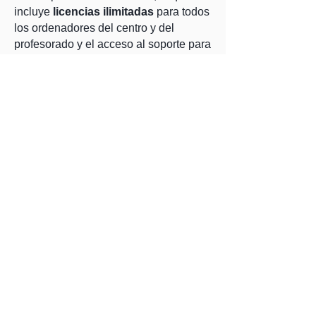
incluye
licencias ilimitadas
para todos
los ordenadores del centro y del
profesorado y el acceso al soporte para
el profesorado durante ese año. Al
cabo del año decides si quieres
renovar o no por otro año.
Contacto
Pásate por la página de
para consultarnos cualquier duda vía e-
mail o por teléfono. Para bajarte el
programa lo puedes hacer desde la
Descargas
página de
. Es el mismo
instalador para todo. Por favor
YouTube
suscríbete al canal de
para
estar informado de las últimas
novedades y actualizaciones.